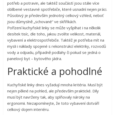
potřeb a potravin, ale taktéž součástí jsou stále více
oblíbené vestavné spotřebiče, které usnadní nejen práci.
Působivý je především jednotný celkový vzhled, neboť
jsou důmyslně „schované“ ve skříňkách.
Pořízení kuchyňské linky se může vyšplhat i na několik
desítek tisíc, dle toho, jakou zvolíte velikost, materiál,
vybavení a elektrospotřebiče. Taktéž je potřeba mít na
mysli i náklady spojené s rekonstrukcí elektriky, rozvodů
vody a odpadu, případně podlahy či pokud se jedná o
panelový byt – bytového jádra.
Praktické a pohodlné
Kuchyňské linky
dnes vyžadují mnoha kritéria. Musí být
nejen pěkné na pohled, ale především praktické. Díly
musí být navrženy tak, aby splňovaly nároky na
ergonomii. Nezapomínejte, že toto vybavení dotváří
celkový dojem interiéru.