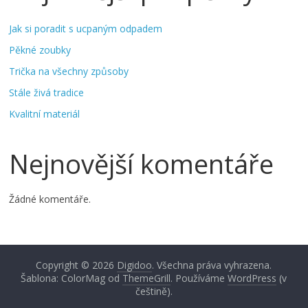
Jak si poradit s ucpaným odpadem
Pěkné zoubky
Trička na všechny způsoby
Stále živá tradice
Kvalitní materiál
Nejnovější komentáře
Žádné komentáře.
Copyright © 2026
Digidoo
. Všechna práva vyhrazena.
Šablona: ColorMag od
ThemeGrill
. Používáme
WordPress
(v
češtině).