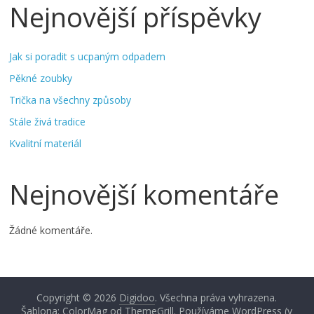
Nejnovější příspěvky
Jak si poradit s ucpaným odpadem
Pěkné zoubky
Trička na všechny způsoby
Stále živá tradice
Kvalitní materiál
Nejnovější komentáře
Žádné komentáře.
Copyright © 2026
Digidoo
. Všechna práva vyhrazena.
Šablona: ColorMag od
ThemeGrill
. Používáme
WordPress
(v