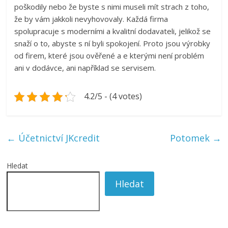
poškodily nebo že byste s nimi museli mít strach z toho,
že by vám jakkoli nevyhovovaly. Každá firma
spolupracuje s moderními a kvalitní dodavateli, jelikož se
snaží o to, abyste s ní byli spokojení. Proto jsou výrobky
od firem, které jsou ověřené a e kterými není problém
ani v dodávce, ani například se servisem.
4.2/5 - (4 votes)
←
Účetnictví JKcredit
Potomek
→
Hledat
Hledat