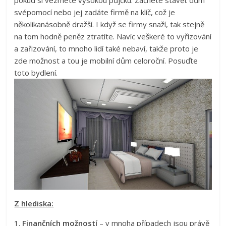
pokud si vezmete vysokou půjčku. Začnete stavět dům
svépomocí nebo jej zadáte firmě na klíč, což je
několikanásobně dražší. I když se firmy snaží, tak stejně
na tom hodně peněz ztratíte. Navíc veškeré to vyřizování
a zařizování, to mnoho lidí také nebaví, takže proto je
zde možnost a tou je
mobilní dům celoroční
. Posuďte
toto bydlení.
Z hlediska:
1.
Finančních možností
– v mnoha případech jsou právě