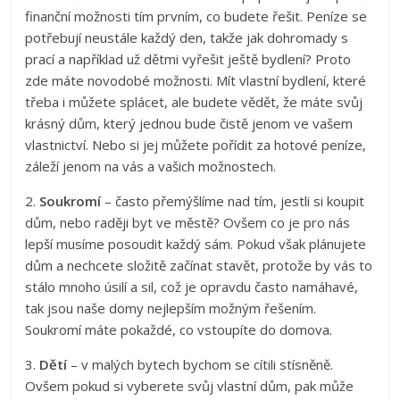
finanční možnosti tím prvním, co budete řešit. Peníze se
potřebují neustále každý den, takže jak dohromady s
prací a například už dětmi vyřešit ještě bydlení? Proto
zde máte novodobé možnosti. Mít vlastní bydlení, které
třeba i můžete splácet, ale budete vědět, že máte svůj
krásný dům, který jednou bude čistě jenom ve vašem
vlastnictví. Nebo si jej můžete pořídit za hotové peníze,
záleží jenom na vás a vašich možnostech.
2.
Soukromí
– často přemýšlíme nad tím, jestli si koupit
dům, nebo raději byt ve městě? Ovšem co je pro nás
lepší musíme posoudit každý sám. Pokud však plánujete
dům a nechcete složitě začínat stavět, protože by vás to
stálo mnoho úsilí a sil, což je opravdu často namáhavé,
tak jsou naše domy nejlepším možným řešením.
Soukromí máte pokaždé, co vstoupíte do domova.
3.
Dětí
– v malých bytech bychom se cítili stísněně.
Ovšem pokud si vyberete svůj vlastní dům, pak může