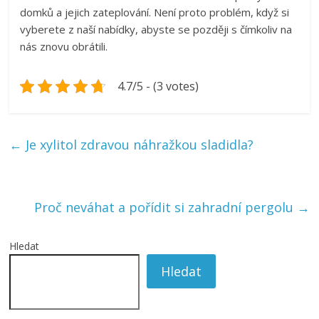
domků a jejich zateplování. Není proto problém, když si
vyberete z naší nabídky, abyste se později s čímkoliv na
nás znovu obrátili.
4.7/5 - (3 votes)
←
Je xylitol zdravou náhražkou sladidla?
Proč neváhat a pořídit si zahradní pergolu
→
Hledat
Hledat