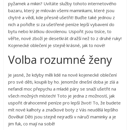
pyžamek a mikin? Uvítáte služby tohoto internetového
bazaru, který je milován všemi maminkami, které jsou
chytré a vědí, kde přesně ušetřit! Buďte také jednou z
nich a pořiďte si za ušetřené peníze lepší vybavení do
bytu nebo krátkou dovolenou. Uspořit jsou tisíce, to
věřte, nové zboží je desetkrát dražší než to z druhé ruky!
Kojenecké oblečení je stejně krásné, jak to nové!
Volba rozumné ženy
Je jasné, že kdyby měli lidé na nové
kojenecké oblečení
pro své děti, koupili by ho. Jenomže dnešní doba je zlá a
nefandí moc přepychu a mladé páry se snaží ušetřit na
všech možných místech! Toto je jedna z možností, jak
uspořit drahocenné peníze pro lepší život! To, že budete
mít nové kalhoty a značkové boty z Vás neudělá lepšího
člověka! Děti jsou stejně nejradši v náručí maminky a je
jim fuk, co mají na sobě!