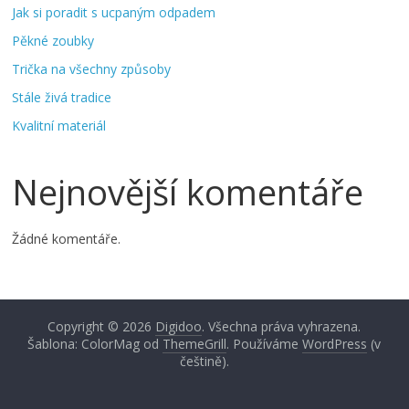
Jak si poradit s ucpaným odpadem
Pěkné zoubky
Trička na všechny způsoby
Stále živá tradice
Kvalitní materiál
Nejnovější komentáře
Žádné komentáře.
Copyright © 2026
Digidoo
. Všechna práva vyhrazena.
Šablona: ColorMag od
ThemeGrill
. Používáme
WordPress
(v
češtině).