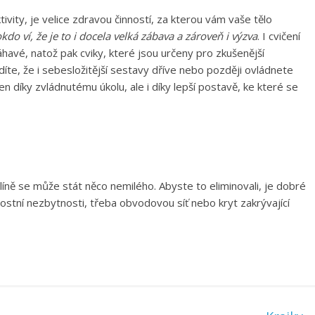
tivity, je velice zdravou činností, za kterou vám vaše tělo
o ví, že je to i docela velká zábava a zároveň i výzva
. I cvičení
avé, natož pak cviky, které jsou určeny pro zkušenější
íte, že i sebesložitější sestavy dříve nebo později ovládnete
n díky zvládnutému úkolu, ale i díky lepší postavě, ke které se
olíně se může stát něco nemilého. Abyste to eliminovali, je dobré
ostní nezbytnosti, třeba obvodovou síť nebo kryt zakrývající