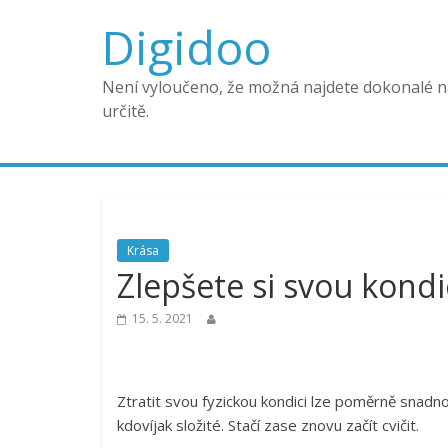
Digidoo
Není vyloučeno, že možná najdete dokonalé na
určitě.
Krása
Zlepšete si svou kond
15. 5. 2021
Ztratit svou fyzickou kondici lze poměrně snadno
kdovíjak složité. Stačí zase znovu začít cvičit.