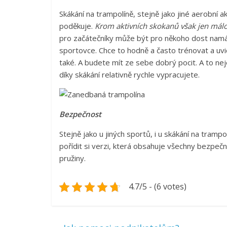
Skákání na trampolíně, stejně jako jiné aerobní ak
poděkuje.
Krom aktivních skokanů však jen málokd
pro začátečníky může být pro někoho dost namáh
sportovce. Chce to hodně a často trénovat a uvid
také. A budete mít ze sebe dobrý pocit. A to neje
díky skákání relativně rychle vypracujete.
Bezpečnost
Stejně jako u jiných sportů, i u skákání na tramp
pořídit si verzi, která obsahuje všechny bezpečn
pružiny.
4.7/5 - (6 votes)