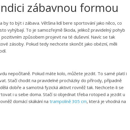
kondici zábavnou formou
a by to být i zábava. Většina lidí bere sportování jako něco, co
často vyhýbají. To je samozřejmě škoda, jelikož pravidelný pohyb
se pozitivním způsobem projevit na té duševní. Navíc se tak
kové zásoby. Pokud tedy nechcete skončit jako obézní, měli
dí.
avdu nepočítaně. Pokud máte kolo, můžete jezdit. To samé platí i
ovat. Stačí chodit na pravidelné procházky do přírody, případně
dělá dobře a samotná fyzická aktivit rovněž tak. Nechcete-li se
ovat i u sebe doma. Stačí si objednat třeba rotoped a jezdit u
 rovněž domácí skákání na
trampolíně 305 cm
, která je vhodná na