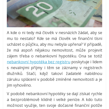
A kde o ni tedy má člověk v nesnázích žádat, aby se
mu to nestalo? Kde se má člověk ve finanční tísni
ucházet o půjčku, aby mu nebyla upřena? V případě,
že má aspoň nějakou nemovitost, může projevit
zájem třeba o nebankovní hypotéku. Ona se totiž
nebankovní hypotéka bez registru
poskytuje i lidem
s nevalnými příjmy i těm se záznamy v registrech
dlužníků. Stačí, když takoví žadatelé nabídnou
záruku splácení v podobě zmíněné nemovitosti a je
jim vyhověno.
V podobě nebankovní hypotéky se dají získat rychle
a bezproblémově klidně i velké peníze. A kdo tuto
možnost využije, ten svoje dočasné finanční potíže