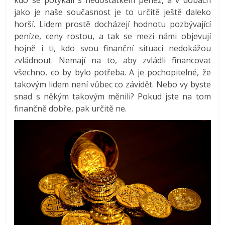
kdo se potýkali s nedostatkem peněz, a v dobách
jako je naše současnost je to určitě ještě daleko
horší. Lidem prostě docházejí hodnotu pozbývající
peníze, ceny rostou, a tak se mezi námi objevují
hojně i ti, kdo svou finanční situaci nedokážou
zvládnout. Nemají na to, aby zvládli financovat
všechno, co by bylo potřeba. A je pochopitelné, že
takovým lidem není vůbec co závidět. Nebo vy byste
snad s někým takovým měnili? Pokud jste na tom
finančně dobře, pak určitě ne.