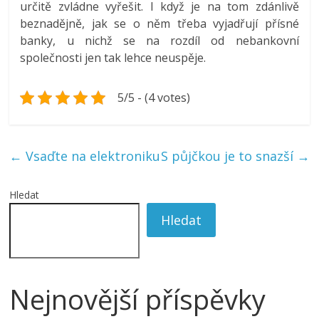
určitě zvládne vyřešit. I když je na tom zdánlivě
beznadějně, jak se o něm třeba vyjadřují přísné
banky, u nichž se na rozdíl od nebankovní
společnosti jen tak lehce neuspěje.
5/5 - (4 votes)
←
Vsaďte na elektroniku
S půjčkou je to snazší
→
Hledat
Hledat
Nejnovější příspěvky