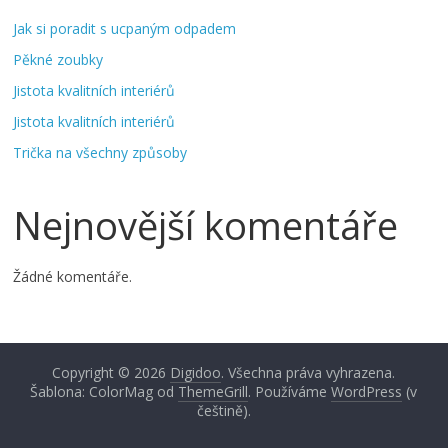
Jak si poradit s ucpaným odpadem
Pěkné zoubky
Jistota kvalitních interiérů
Jistota kvalitních interiérů
Trička na všechny způsoby
Nejnovější komentáře
Žádné komentáře.
Copyright © 2026
Digidoo
. Všechna práva vyhrazena.
Šablona: ColorMag od
ThemeGrill
. Používáme
WordPress
(v
češtině).