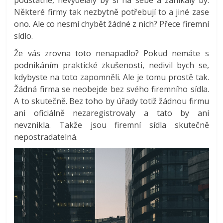
podstatné, nevydělaly by si na sebe a zanikaly by.
Některé firmy tak nezbytně potřebují to a jiné zase
ono. Ale co nesmí chybět žádné z nich? Přece firemní
sídlo.
Že vás zrovna toto nenapadlo? Pokud nemáte s
podnikáním praktické zkušenosti, nedivil bych se,
kdybyste na toto zapomněli. Ale je tomu prostě tak.
Žádná firma se neobejde bez svého firemního sídla.
A to skutečně. Bez toho by úřady totiž žádnou firmu
ani oficiálně nezaregistrovaly a tato by ani
nevznikla. Takže jsou firemní sídla skutečně
nepostradatelná.