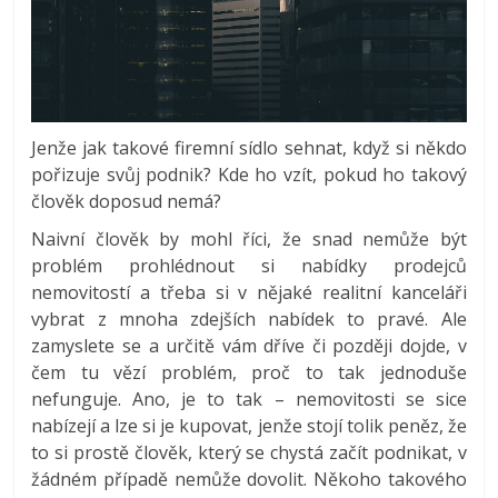
Jenže jak takové firemní sídlo sehnat, když si někdo
pořizuje svůj podnik? Kde ho vzít, pokud ho takový
člověk doposud nemá?
Naivní člověk by mohl říci, že snad nemůže být
problém prohlédnout si nabídky prodejců
nemovitostí a třeba si v nějaké realitní kanceláři
vybrat z mnoha zdejších nabídek to pravé. Ale
zamyslete se a určitě vám dříve či později dojde, v
čem tu vězí problém, proč to tak jednoduše
nefunguje. Ano, je to tak – nemovitosti se sice
nabízejí a lze si je kupovat, jenže stojí tolik peněz, že
to si prostě člověk, který se chystá začít podnikat, v
žádném případě nemůže dovolit. Někoho takového